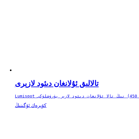
تالالىق ئۇلانغان دىئود لازېرى
كۆپرەك ئۆگىنىڭ