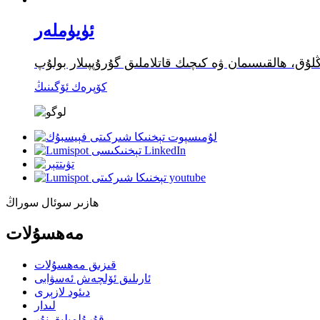
ئۈيۈملەر
كۆپرەك ئۆگىنىڭ
ھازىر سوئال سوراڭ
مەھسۇلات
قىزىق مەھسۇلات
ئارىلىق ئۆلچەش ئەسۋابى
دىئود لازېرى
لىدار
قۇرۇلمىلىق نۇر