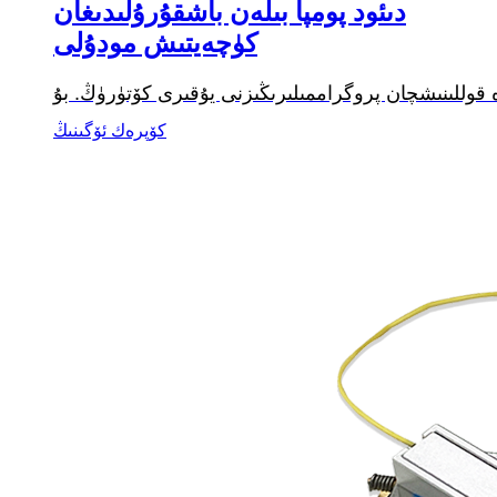
دىئود پومپا بىلەن باشقۇرۇلىدىغان
كۈچەيتىش مودۇلى
كۆپرەك ئۆگىنىڭ