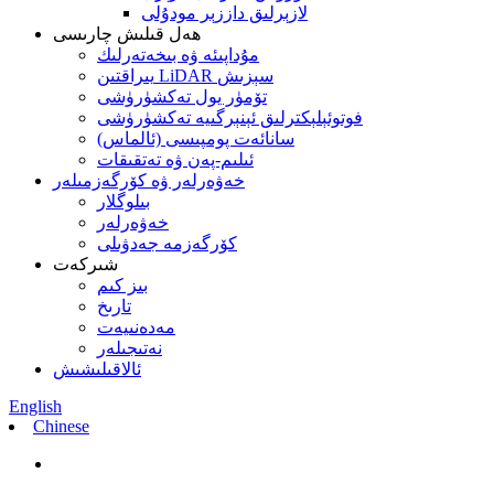
لازېرلىق داززېر مودۇلى
ھەل قىلىش چارىسى
مۇداپىئە ۋە بىخەتەرلىك
يىراقتىن LiDAR سېزىش
تۆمۈر يول تەكشۈرۈشى
فوتوئېلېكترلىق ئېنېرگىيە تەكشۈرۈشى
سانائەت پومپىسى (ئالماس)
ئىلىم-پەن ۋە تەتقىقات
خەۋەرلەر ۋە كۆرگەزمىلەر
بىلوگلار
خەۋەرلەر
كۆرگەزمە جەدۋىلى
شىركەت
بىز كىم
تارىخ
مەدەنىيەت
نەتىجىلەر
ئالاقىلىشىش
English
Chinese