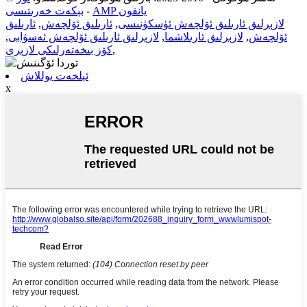
AMP يانفون
-
بېكەت خەرىتىسى
لازېرلىق ئارىلىق ئۆلچەش ئۈسكۈنىسى
,
ئارىلىق ئۆلچەش
,
ئارىلىق
ئۆلچەش
,
لازېرلىق ئارىلاشما
,
لازېرلىق ئارىلىق ئۆلچەش ئەسۋابى
,
,
كۆز بىخەتەرلىكى لازېرى
ئېلخەت يوللاش
x