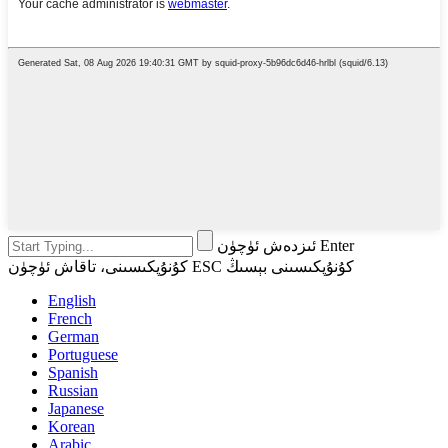
ئىزدەش ئۈچۈن Enter
كۇنۇپكىسىنى، تاقاش ئۈچۈن ESC كۇنۇپكىسىنى بېسىڭ
English
French
German
Portuguese
Spanish
Russian
Japanese
Korean
Arabic