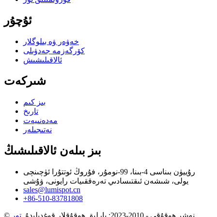
ئۇچۇر
خەۋەر ۋە بىلوگلار
كۆرگەزمە جەدۋىلى
ئالاقىلىشىش
شىركەت
بىز كىم
تارىخ
مەدەنىيەت
نەتىجىلەر
بىز بىلەن ئالاقىلىشىڭ
رۇييۈن بىناسى 4-بىنا، 99-نومۇر، فۇروڭ ئوتتۇرا ئۈچىنچى
يولى، شىشەن ئىقتىسادىي تەرەققىيات رايونى، ۋۇشى
sales@lumispot.cn
+86-510-83781808
© نەشر ھوقۇقى - 2010-2023: بارلىق ھوقۇقلار قوغدىلىدۇ.
تور