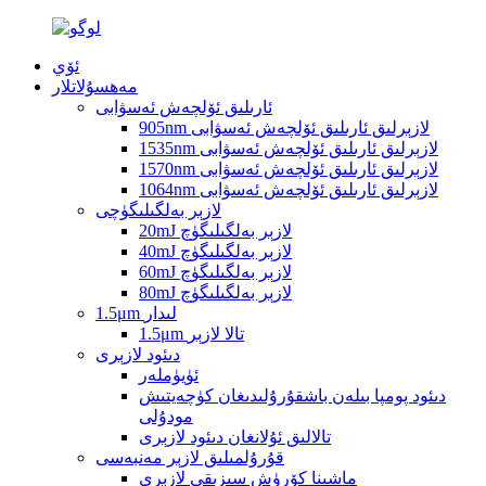
ئۆي
مەھسۇلاتلار
ئارىلىق ئۆلچەش ئەسۋابى
905nm لازېرلىق ئارىلىق ئۆلچەش ئەسۋابى
1535nm لازېرلىق ئارىلىق ئۆلچەش ئەسۋابى
1570nm لازېرلىق ئارىلىق ئۆلچەش ئەسۋابى
1064nm لازېرلىق ئارىلىق ئۆلچەش ئەسۋابى
لازېر بەلگىلىگۈچى
20mJ لازېر بەلگىلىگۈچ
40mJ لازېر بەلگىلىگۈچ
60mJ لازېر بەلگىلىگۈچ
80mJ لازېر بەلگىلىگۈچ
1.5μm لىدار
1.5μm تالا لازېر
دىئود لازېرى
ئۈيۈملەر
دىئود پومپا بىلەن باشقۇرۇلىدىغان كۈچەيتىش
مودۇلى
تالالىق ئۇلانغان دىئود لازېرى
قۇرۇلمىلىق لازېر مەنبەسى
ماشىنا كۆرۈش سىزىقى لازېرى