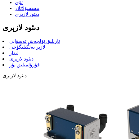
ئۆي
مەھسۇلاتلار
دىئود لازېرى
دىئود لازېرى
ئارىلىق ئۆلچەش ئەسۋابى
لازېر بەلگىلىگۈچى
لىدار
دىئود لازېرى
قۇرۇلمىلىق نۇر
دىئود لازېرى