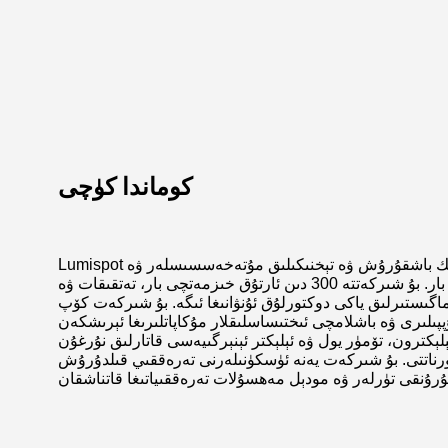
كوماندا كۈچى
Lumispot شىركىتىدە لازېر تەتقىقاتى ساھەسىدە كۆپ يىللىق تەجرىبىگە ئىگە دوكتورلۇق ئۇنۋانىغا ئېرىشكەنلەر، كەسىپتىكى يۇقىرى دەرىجىلىك باشقۇرۇش ۋە تېخنىكىلىق مۇتەخەسسىسلەر ۋە
ئىككى ئاكادېمىكتىن تەركىب تاپقان مەسلىھەت بېرىش گۇرۇپپىسى قاتارلىق يۇقىرى دەرىجىلىك ئىختىساسلىقلار گۇرۇپپىسى بار. بۇ شىركەتتە 300 دىن ئارتۇق خىزمەتچى بار، تەتقىقات ۋە
ى كۈچىنىڭ %30 نى ئىگىلەيدۇ. تەتقىقات ۋە تەرەققىيات گۇرۇپپىسىنىڭ %50 تىن كۆپرەكى ماگىستىرلىق ياكى دوكتورلۇق ئۇنۋانىغا ئىگە. بۇ شىركەت كۆپ
ىساسلىقلار مۇكاپاتلىرىغا ئېرىشكەن. Lumispot قۇرۇلغاندىن بۇيان، مۇقىم ۋە
ېكترون، تۆمۈر يول ۋە ئېلېكتر ئېنېرگىيەسى قاتارلىق نۇرغۇن
ئورناتتى. بۇ شىركەت يەنە ئۈسكۈنىلەرنى تەرەققىي قىلدۇرۇش