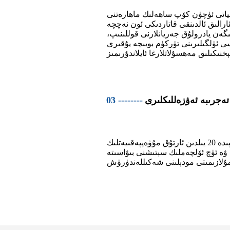
ياتى ئۈچۈن كۆپ ساھەلىك ماھارەتنى
ارالىق ئالدىنقى قاتاردىكى ئون نەچچە
ىگەن يادرولۇق جەريانلارنى قوللىنىپ،
سى ئۈلگىلىرىنى تۈركۈم بويىچە يۇقىرى
تەجرىبە ئەۋزەللىكلىرى
03 --------
كەسپىي لازېر كەسپىدە 20 يىلدىن ئارتۇق مۇۋەپپەقىيەتلىك
 ۋە ئۈچ ئۆلچەملىك سېتىشنى بىۋاسىتە