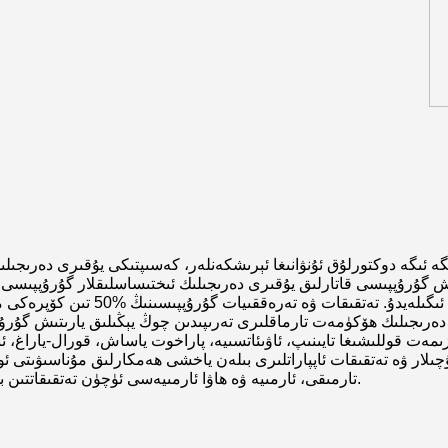
تەرەققىيات خادىملىرى ئومۇمىي ئىشچ
جىلىك ھۆكۈمەت تارماقلىرى تەرىپىدىن چوڭ يېڭىلىق يارىتىش گۇرۇپپىلىرى ۋە باشلامچى ئىخت
 قوللىشىغا تايىنىپ، ئاۋىئاتسىيە، پاراخوت ياساش، قورال-ياراغ، ئېل
چىلار ۋە تەتقىقات ئاپپاراتلىرى بىلەن ياخشى ھەمكارلىق مۇناسىۋىتى 
تارمىقى، ئارمىيە ۋە ھاۋا ئارمىيەسى ئۈچۈن تەتقىقاتتىن بۇرۇنقى تۈرلەر ۋە مودېل مەھسۇلات تەرەققىياتىغا قاتناشقان.