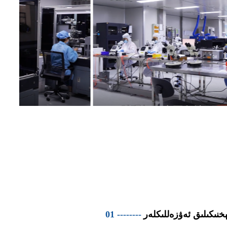
ېخنىكىلىق ئەۋزەللىكلەر
01 --------