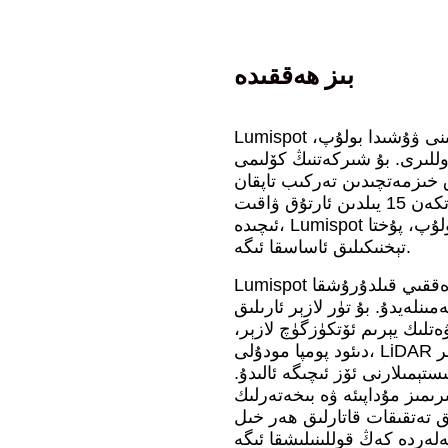
بىز ھەققىدە
Lumispot شىركىتى 2010-يىلى قۇرۇلغان بولۇپ، باش ئورگىنى ۋۇشىدا بولۇپ،
ىليون 590 مىڭ جۇڭگو دوللىرى. بۇ شىركەتنىڭ كۆلىمى
ات مېتىر بولۇپ، 300 دىن ئارتۇق خىزمەتچىدىن تەركىب تاپقان
مەخسۇس خىزمەت گۇرۇپپىسى بىلەن تەمىنلەنگەن. ئۆتكەن 15 يىلدىن ئارتۇق ۋاقىت
ئىچىدە، Lumispot شىركىتى لازېر ئۇچۇر تېخنىكىسى ساھەسىدە باشلامچى بولۇپ، پۇختا
تېخنىكىلىق ئاساسقا ئىگە.
Lumispot شىركىتى لازېر تېخنىكىسىنى تەتقىق قىلىش ۋە تەرەققىي قىلدۇرۇشقا
لەيدۇ. بۇ تۈر لازېر ئارىلىق
لىك يېرىم ئۆتكۈزگۈچ لازېر،
دىئود پومپا مودۇلى، LiDAR لازېرلىرى، شۇنداقلا قۇرۇلمىلىق لازېر، سېلومېتر، لازېر
ېمىلارنى ئۆز ئىچىگە ئالىدۇ.
ىئە ۋە بىخەتەرلىك، LiDAR سىستېمىسى، يىراقتىن سېزىش، نۇر
ق تەتقىقات قاتارلىق ھەر خىل