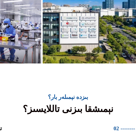
بىزدە نېمىلەر بار؟
نېمىشقا بىزنى تاللايسىز؟
02 --------
ت