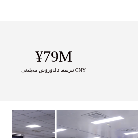
¥
79
M
تىزىمغا ئالدۇرۇش مەبلىغى CNY