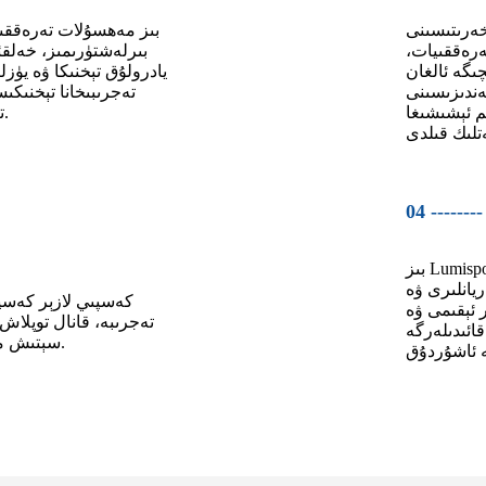
ەرىتىسىنى
بىز مەھسۇلات تەرەققى
ەرەققىيات،
بىرلەشتۈرىمىز، خەلقئ
ىگە ئالغان
يادرولۇق تېخنىكا ۋە يۈزل
ەندىزىسىنى
تەجرىبىخانا تېخنىكى
 ئېشىشىغا
تېخنىكىلىق مەھسۇلاتلارغا ئايلاندۇرىمىز.
04 --------
بىز LumispotTech نىڭ ئۆزگىچە كارخانا مەدەنىيىتىنى
انلىرى ۋە
 ئېقىمى ۋە
تەجرىبە، قانال توپلاش
ائىدىلەرگە
سېتىش مۇلازىمىتى مودېلىنى شەكىللەندۈرۈش.