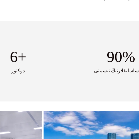
6
+
90
%
ساسلىقلارنىڭ نىسبىتى
دوكتور