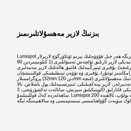
بىزنىڭ لازېر مەھسۇلاتلىرىمىز
Lumispot نىڭ مەھسۇلات تۈرلىرىگە ھەر خىل قۇۋۋەتلىك يېرىم ئۆتكۈزگۈچ لازېرلار (405 nm دىن 1064 nm غىچە)،
سىزىقلىق لازېر يورۇتۇش سىستېمىسى، ھەر خىل ئۆلچەمدىكى لازېر ئارىلىق ئۆلچەش ئەسۋابلىرى (1 كىلومېتىردىن 90
)، يۇقىرى ئېنېرگىيەلىك قاتتىق ھالەتلىك لازېر مەنبەلىرى (10mJ دىن 200mJ غىچە)، ئۈزلۈكسىز ۋە
رامكاسىز ئوتتۇرا، يۇقىرى ۋە تۆۋەن ئېنىقلىقتىكى قوللىنىشچان
پروگراممىلار (32mm دىن 120mm غىچە) ئۈچۈن تالا ئوپتىكىلىق گىروسلار كىرىدۇ. بۇ شىركەتنىڭ مەھسۇلاتلىرى
تەدبىرلەر، لازېر يېتەكچىلىكى، ئىنېرتسىيەلىك يول باشلاش، تالا
ئوپتىكىلىق سېزىش، سانائەت تەكشۈرۈشى، 3D خەرىتە، نەرسىلەر ئىنتېرنېتى ۋە داۋالاش گۈزەللىكى قاتارلىق
ساھەلەردە كەڭ قوللىنىلىدۇ. Lumispot 200 دىن ئارتۇق ئىجادىيەت ۋە پايدىلىق مودېل پاتېنتىغا ئىگە بولۇپ، ئالاھىدە