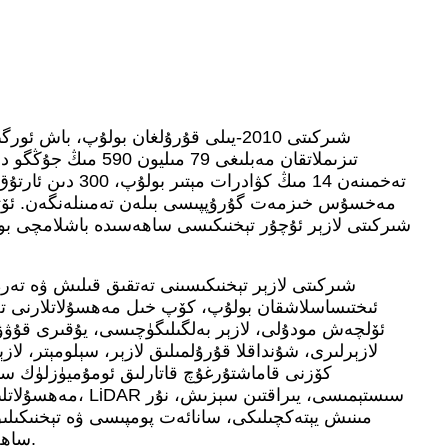
تىزىملاتقان مەبلىغى 79 م
تەخمىنەن 14 مىڭ كۋادر
ئىختىساسلاشقان بولۇپ، كۆپ خىل مەھسۇلاتلارنى تەمىن
ئۆلچەش مودۇلى، لازېر بەلگىلىگۈچىسى، يۇقىرى قۇۋۋەت
كۆزنى قاماشتۇرغۇچ قاتارلىق ئومۇميۈزلۈك سىست
مەھسۇلاتلىرىمىز مۇداپ
مىنىش يېتەكچىلىكى، سانائەت پومپىسى ۋە تېخنىكىلى
ساھەلەردە كەڭ قوللىنىلىشقا ئىگە.