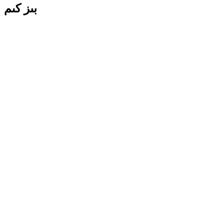
بىز كىم