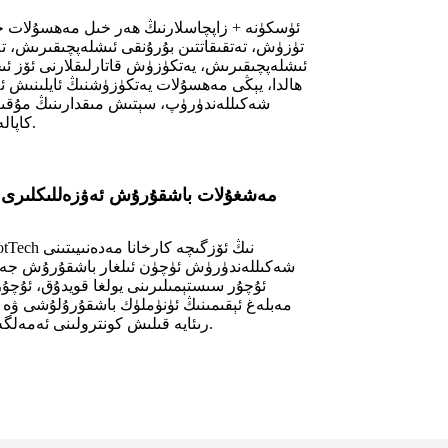
ئۈسكۈنە + زاپچاسلارنىڭ ھەر خىل مەھسۇلات خ
تۈزۈش، تەتقىقاتتىن بۇرۇنقى ئىشلەپچىقىرىش، ت
ئىشلەپچىقىرىش، يەتكۈزۈش قاتارلىقلارنى ئۆز ئىچ
ھالدا، يېڭى مەھسۇلات يەتكۈزۈشنىڭ ئايلىنىش ئ
شەكىللەندۈرۈپ، سېتىش مىقدارىنىڭ مۇقىم
كاپالەتلىك قىلدى.
مەشغۇلات باشقۇرۇش ئەۋزەللىكلىرى
شەكىللەندۈرۈش ئۈچۈن ئىلغار باشقۇرۇش جەري
ئۇچۇر سىستېمىلىرىنى يولغا قويدۇق، ئۇچۇر
مەبلەغ ئېقىمىنىڭ ئۈنۈملۈك باشقۇرۇلۇشى ۋە ق
رىئايە قىلىش كونترولىنى ئەمەلگە ئاشۇردۇق.