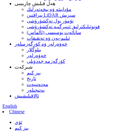
ھەل قىلىش چارىسى
مۇداپىئە ۋە بىخەتەرلىك
يىراقتىن LiDAR سېزىش
تۆمۈر يول تەكشۈرۈشى
فوتوئېلېكترلىق ئېنېرگىيە تەكشۈرۈشى
سانائەت پومپىسى (ئالماس)
ئىلىم-پەن ۋە تەتقىقات
خەۋەرلەر ۋە كۆرگەزمىلەر
بىلوگلار
خەۋەرلەر
كۆرگەزمە جەدۋىلى
شىركەت
بىز كىم
تارىخ
مەدەنىيەت
نەتىجىلەر
ئالاقىلىشىش
English
Chinese
ئۆي
بىز كىم