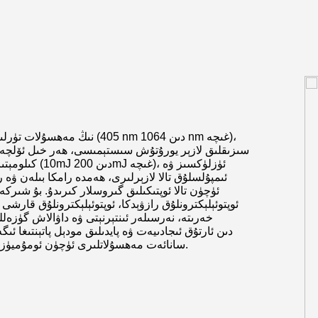
كىلومېتىرغىچە
ئىمپۇلسلۇق تالا لازېرلىرى، ھەمدە رامكا بىلەن ۋە 
ئوپتوئېلېكترونلۇق رازۋېدكا، ئوپتوئېلېكترونلۇق قارشى 
سانائەت مەھسۇلاتلىرى ئۈچۈن ئومۇميۈزلۈك سۈپەت گۇۋاھنامىسى سىستېمىسى ۋە سالاھىيىتىگە ئىگە.