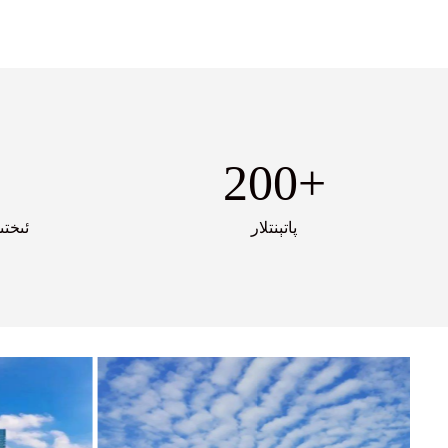
200
+
پاتېنتلار
ئىختى