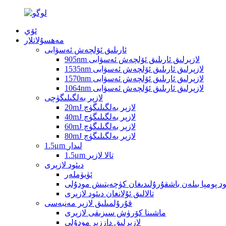
ئۆي
مەھسۇلاتلار
ئارىلىق ئۆلچەش ئەسۋابى
905nm لازېرلىق ئارىلىق ئۆلچەش ئەسۋابى
1535nm لازېرلىق ئارىلىق ئۆلچەش ئەسۋابى
1570nm لازېرلىق ئارىلىق ئۆلچەش ئەسۋابى
1064nm لازېرلىق ئارىلىق ئۆلچەش ئەسۋابى
لازېر بەلگىلىگۈچى
20mJ لازېر بەلگىلىگۈچ
40mJ لازېر بەلگىلىگۈچ
60mJ لازېر بەلگىلىگۈچ
80mJ لازېر بەلگىلىگۈچ
1.5μm لىدار
1.5μm تالا لازېر
دىئود لازېرى
ئۈيۈملەر
ود پومپا بىلەن باشقۇرۇلىدىغان كۈچەيتىش مودۇلى
تالالىق ئۇلانغان دىئود لازېرى
قۇرۇلمىلىق لازېر مەنبەسى
ماشىنا كۆرۈش سىزىقى لازېرى
لازېرلىق داززېر مودۇلى