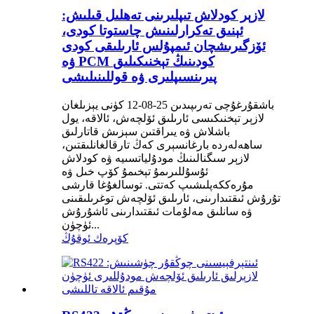
لازېر كودلاش تىپلىرىنى تەھلىل قىلىش:
ئېنىق تەكرارلىنىش چاستوتا كودى،
ئۆزگىرىشچان ئىمپۇلس ئارىلىقى كودى
ۋە PCM كودىنىڭ تېخنىكىلىق
پىرىنسىپلىرى ۋە قوللىنىلىشى
باشقۇرغۇچى تەرىپىدىن 25-08-12 كۈنى يېزىلغان
لازېر تېخنىكىسى ئارىلىق ئۆلچەش، ئالاقە، يول
باشلاش ۋە يىراقتىن سېزىش قاتارلىق
ساھەلەردە بارغانسېرى كەڭ تارقالغانلىقتىن،
لازېر سىگنالىنىڭ مودۇلياتسىيە ۋە كودلاش
ئۇسۇللىرىمۇ تېخىمۇ كۆپ خىل ۋە
مۇرەككەپلىشىپ كەتتى. توسالغۇغا قارشى
تۇرۇش ئىقتىدارىنى، ئارىلىق ئۆلچەش توغرىلىقىنى
ۋە سانلىق مەلۇمات ئىقتىدارىنى ئاشۇرۇش
ئۈچۈن...
كۆپرەك ئوقۇڭ