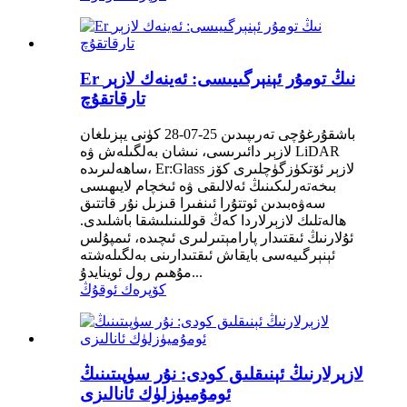
Er نىڭ تومۇر ئېنېرگىيىسى: ئەينەك لازېر
تارقاتقۇچ
باشقۇرغۇچى تەرىپىدىن 25-07-28 كۈنى يېزىلغان
لازېر دائىرىسى، نىشان بەلگىلەش ۋە LiDAR
ساھەلىرىدە، Er:Glass لازېر ئۆتكۈزگۈچلىرى كۆز
بىخەتەرلىكىنىڭ ئەلالىقى ۋە ئىخچام لايىھىسى
سەۋەبىدىن ئوتتۇرا ئىنفىرا قىزىل نۇر قاتتىق
ھالەتلىك لازېرلاردا كەڭ قوللىنىلىشقا باشلىدى.
ئۇلارنىڭ ئىقتىدار پارامېتىرلىرى ئىچىدە، ئىمپۇلس
ئېنېرگىيەسى بايقاش ئىقتىدارىنى بەلگىلەشتە
مۇھىم رول ئوينايدۇ...
كۆپرەك ئوقۇڭ
لازېرلارنىڭ ئېنىقلىق كودى: نۇر سۈپىتىنىڭ
ئومۇميۈزلۈك ئانالىزى