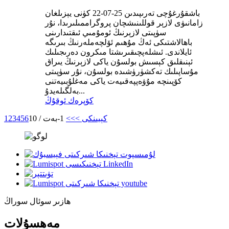
باشقۇرغۇچى تەرىپىدىن 25-07-22 كۈنى يېزىلغان
زامانىۋى لازېر قوللىنىشچان پروگراممىلىرىدا، نۇر
سۈپىتى لازېرنىڭ ئومۇمىي ئىقتىدارىنى
باھالاشتىكى ئەڭ مۇھىم ئۆلچەملەرنىڭ بىرىگە
ئايلاندى. ئىشلەپچىقىرىشتا مىكرون دەرىجىلىك
ئېنىقلىق كېسىش بولسۇن ياكى لازېرنىڭ يىراق
مۇساپىلىك تەكشۈرۈشىدە بولسۇن، نۇر سۈپىتى
كۆپىنچە مۇۋەپپەقىيەت ياكى مەغلۇبىيەتنى
بەلگىلەيدۇ...
كۆپرەك ئوقۇڭ
كېيىنكى >
>>
1-بەت / 10
6
5
4
3
2
1
ھازىر سوئال سوراڭ
مەھسۇلات