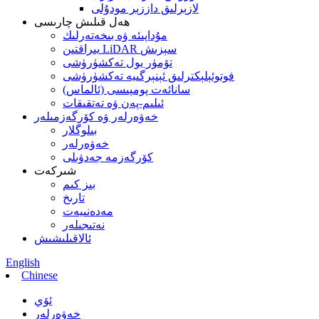
لازېرلىق داززېر مودۇلى
ھەل قىلىش چارىسى
مۇداپىئە ۋە بىخەتەرلىك
يىراقتىن LiDAR سېزىش
تۆمۈر يول تەكشۈرۈشى
فوتوئېلېكترلىق ئېنېرگىيە تەكشۈرۈشى
سانائەت پومپىسى (ئالماس)
ئىلىم-پەن ۋە تەتقىقات
خەۋەرلەر ۋە كۆرگەزمىلەر
بىلوگلار
خەۋەرلەر
كۆرگەزمە جەدۋىلى
شىركەت
بىز كىم
تارىخ
مەدەنىيەت
نەتىجىلەر
ئالاقىلىشىش
English
Chinese
ئۆي
خەۋەرلەر