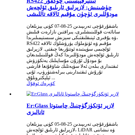
RS422 ئىنتېرفېيسىنى چوڭقۇر
چۈشىنىش: لازېرلىق ئارىلىق ئۆلچەش
مودۇللىرى ئۈچۈن مۇقىم ئالاقە تاللىشى
باشقۇرغۇچى تەرىپىدىن 25-08-07 كۈنى يېزىلغان
سانائەت قوللىنىشلىرى، يىراقتىن نازارەت قىلىش
ۋە يۇقىرى ئېنىقلىقتىكى سېزىش سىستېمىلىرىدا،
RS422 مۇقىم ۋە ئۈنۈملۈك يۈرۈشلۈك ئالاقە
ئۆلچىمى سۈپىتىدە ئوتتۇرىغا چىقتى. لازېرلىق
ئارىلىق ئۆلچەش مودۇللىرىدا كەڭ قوللىنىلىدىغان
بۇ مودۇل ئۇزۇن مۇساپىلىك يەتكۈزۈش
ئىقتىدارى بىلەن ئەلا سۈپەتلىك شاۋقۇنغا قارشى
تۇرۇش ئىقتىدارىنى بىرلەشتۈرۈپ، ئۇنى
ئېلېكترونلۇق ...
كۆپرەك ئوقۇڭ
Er:Glass لازېر ئۆتكۈزگۈچنىڭ چاستوتا
ئانالىزى
باشقۇرغۇچى تەرىپىدىن 25-08-05 كۈنى يېزىلغان
لازېرلىق ئارىلىق ئۆلچەش، LiDAR ۋە نىشاننى