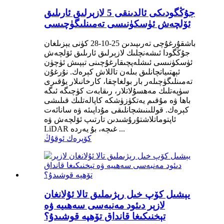
جۇڭگودىكى ئالدىنقى 5 لازېرلىق ئارىلىق
ئۆلچەش ئۈسكۈنىسى تەمىنلىگۈچىسى
باشقۇرغۇچى تەرىپىدىن 25-10-28 كۈنى يېزىلغان
جۇڭگودا ئىشەنچلىك لازېرلىق ئارىلىق ئۆلچەش
ئۈسكۈنىسى ئىشلەپچىقارغۇچىنى تېپىش ئۈچۈن
ئېھتىياتچانلىق بىلەن تاللاش كېرەك. نۇرغۇن
تەمىنلىگۈچىلەر بار بولغاچقا، كارخانىلار يۇقىرى
سۈپەتلىك مەھسۇلاتلار، رىقابەت كۈچىگە ئىگە
باھا ۋە مۇقىم يەتكۈزۈشكە كاپالەتلىك قىلىشى
كېرەك. قوللىنىشچانلىقى مۇداپىئە ۋە سانائەت
ئاپتوماتلاشتۇرۇشىدىن تارتىپ ئۆلچەش ۋە
LiDAR غىچە، بۇ يەردە ...
كۆپرەك ئوقۇڭ
يېشىل كۆپ خىل رېژىملىق تالا ئۇلانغان
لازېر دىئود مەنبەسى سەھىيە ۋە
تېخنىكىغا قانداق تۆھپە قوشىدۇ؟