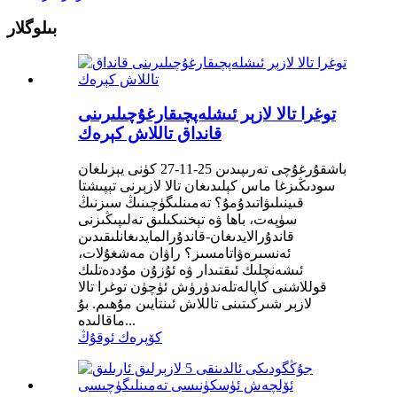
بىلوگلار
توغرا تالا لازېر ئىشلەپچىقارغۇچىلىرىنى
قانداق تاللاش كېرەك
باشقۇرغۇچى تەرىپىدىن 25-11-27 كۈنى يېزىلغان
سودىڭىزغا ماس كېلىدىغان تالا لازېرنى تېپىشتا
قىينىلىۋاتىدۇمۇ؟ تەمىنلىگۈچىنىڭ سىزنىڭ
سۈپەت، باھا ۋە تېخنىكىلىق تەلىپىڭىزنى
قاندۇرالايدىغان-قاندۇرالمايدىغانلىقىدىن
ئەنسىرەۋاتامسىز؟ راۋان مەشغۇلات،
ئىشەنچلىك ئىقتىدار ۋە ئۇزۇن مۇددەتلىك
قوللاشنى كاپالەتلەندۈرۈش ئۈچۈن توغرا تالا
لازېر شىركىتىنى تاللاش ئىنتايىن مۇھىم. بۇ
ماقالىدە...
كۆپرەك ئوقۇڭ