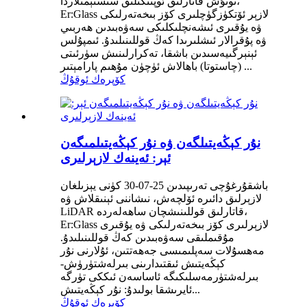
تونۇش قاتارلىق ئوپتىكىلىق سىستېمىلاردا،
Er:Glass لازېر ئۆتكۈزگۈچلىرى كۆز بىخەتەرلىكى
ۋە يۇقىرى ئىشەنچلىكلىكى سەۋەبىدىن ھەربىي
ۋە پۇقرالار ئىشلىرىدا كەڭ قوللىنىلىدۇ. ئىمپۇلس
ئېنېرگىيەسىدىن باشقا، تەكرارلىنىش سۈرئىتى
(چاستوتا) باھالاش ئۈچۈن مۇھىم پارامېتىر ...
كۆپرەك ئوقۇڭ
نۇر كېڭەيتىلگەن ۋە نۇر كېڭەيتىلمىگەن
ئېر: ئەينەك لازېرلىرى
باشقۇرغۇچى تەرىپىدىن 25-07-30 كۈنى يېزىلغان
لازېرلىق دائىرە ئۆلچەش، نىشاننى ئېنىقلاش ۋە
LiDAR قاتارلىق قوللىنىشچان ساھەلەردە،
Er:Glass لازېرلىرى كۆز بىخەتەرلىكى ۋە يۇقىرى
مۇقىملىقى سەۋەبىدىن كەڭ قوللىنىلىدۇ.
مەھسۇلات سەپلىمىسى جەھەتتىن، ئۇلارنى نۇر
كېڭەيتىش ئىقتىدارىنى بىرلەشتۈرۈش-
بىرلەشتۈرمەسلىكىگە ئاساسەن ئىككى تۈرگە
ئايرىشقا بولىدۇ: نۇر كېڭەيتىش...
كۆپرەك ئوقۇڭ