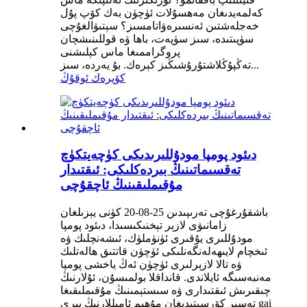
كەلمەيدىغان مەھسۇلات ئۈچۈن بەك كۆپ پۇل
خەجلەشتىن ئەنسىرەۋاتامسىز؟ سېتىۋالغۇچى
سۈپىتىدە، سىز سۈپەت، باھا ۋە قوللىنىشچان
پروگراممىغا ماس كېلىشنى
تەڭپۇڭلاشتۇرۇشىڭىز كېرەك. بۇ يەردە، سىز...
كۆپرەك ئوقۇڭ
دىئود پومپا مودۇللىرىدىكى كۈچەيتكۈچ
تەقسىماتىنىڭ بىردەكلىكى: ئىقتىدار
مۇقىملىقىنىڭ ئاچقۇچى
باشقۇرغۇچى تەرىپىدىن 25-08-20 كۈنى يېزىلغان
زامانىۋى لازېر تېخنىكىسىدا، دىئود پومپا
مودۇللىرى يۇقىرى ئۈنۈملۈك، ئىشەنچلىك ۋە
ئىخچام لايىھەلەنگەنلىكى ئۈچۈن قاتتىق ھالەتلىك
ۋە تالا لازېرلىرى ئۈچۈن ئەڭ ياخشى پومپا
مەنبەسىگە ئايلاندى. قانداقلا بولمىسۇن، ئۇلارنىڭ
چىقىرىش ئىقتىدارى ۋە سىستېمىنىڭ مۇقىملىقىغا
تەسىر كۆرسىتىدىغان مۇھىم ئامىللارنىڭ بىرى gai