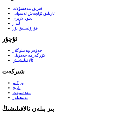
قىزىق مەھسۇلات
ئارىلىق ئۆلچەش ئەسۋابى
دىئود لازېرى
لىدار
قۇرۇلمىلىق نۇر
ئۇچۇر
خەۋەر ۋە بىلوگلار
كۆرگەزمە جەدۋىلى
ئالاقىلىشىش
شىركەت
بىز كىم
تارىخ
مەدەنىيەت
نەتىجىلەر
بىز بىلەن ئالاقىلىشىڭ