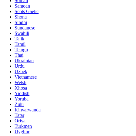
Somali
Samoan
Scots Gaelic
Shona
Sindhi
Sundanese
Swahili
Tajik
Tamil
Telugu
Thai
Ukrainian
Urdu
Uzbek
Vietnamese
Welsh
Xhosa
Yiddish
Yoruba
Zulu
Kinyarwanda
Tatar
Oriya
Turkmen
Uyghur