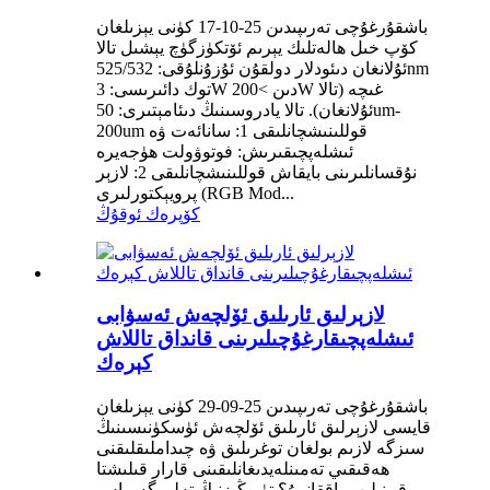
باشقۇرغۇچى تەرىپىدىن 25-10-17 كۈنى يېزىلغان
كۆپ خىل ھالەتلىك يېرىم ئۆتكۈزگۈچ يېشىل تالا
ئۇلانغان دىئودلار دولقۇن ئۇزۇنلۇقى: 525/532nm
توك دائىرىسى: 3W دىن >200W غىچە (تالا
ئۇلانغان). تالا يادروسىنىڭ دىئامېتىرى: 50um-
200um قوللىنىشچانلىقى 1: سانائەت ۋە
ئىشلەپچىقىرىش: فوتوۋولت ھۈجەيرە
نۇقسانلىرىنى بايقاش قوللىنىشچانلىقى 2: لازېر
پرويېكتورلىرى (RGB Mod...
كۆپرەك ئوقۇڭ
لازېرلىق ئارىلىق ئۆلچەش ئەسۋابى
ئىشلەپچىقارغۇچىلىرىنى قانداق تاللاش
كېرەك
باشقۇرغۇچى تەرىپىدىن 25-09-29 كۈنى يېزىلغان
قايسى لازېرلىق ئارىلىق ئۆلچەش ئۈسكۈنىسىنىڭ
سىزگە لازىم بولغان توغرىلىق ۋە چىداملىقلىقنى
ھەقىقىي تەمىنلەيدىغانلىقىنى قارار قىلىشتا
قىينىلىپ باققانمۇ؟ تۈرىڭىزنىڭ تەلىپىگە ماس