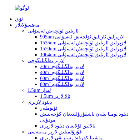
ئۆي
مەھسۇلاتلار
ئارىلىق ئۆلچەش ئەسۋابى
905nm لازېرلىق ئارىلىق ئۆلچەش ئەسۋابى
1535nm لازېرلىق ئارىلىق ئۆلچەش ئەسۋابى
1570nm لازېرلىق ئارىلىق ئۆلچەش ئەسۋابى
1064nm لازېرلىق ئارىلىق ئۆلچەش ئەسۋابى
لازېر بەلگىلىگۈچى
20mJ لازېر بەلگىلىگۈچ
40mJ لازېر بەلگىلىگۈچ
60mJ لازېر بەلگىلىگۈچ
80mJ لازېر بەلگىلىگۈچ
1.5μm لىدار
1.5μm تالا لازېر
دىئود لازېرى
ئۈيۈملەر
دىئود پومپا بىلەن باشقۇرۇلىدىغان كۈچەيتىش
مودۇلى
تالالىق ئۇلانغان دىئود لازېرى
قۇرۇلمىلىق لازېر مەنبەسى
ماشىنا كۆرۈش سىزىقى لازېرى