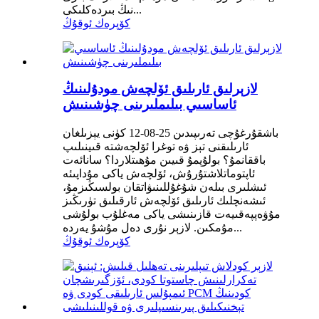
نىڭ بىردەكلىكى...
كۆپرەك ئوقۇڭ
لازېرلىق ئارىلىق ئۆلچەش مودۇلىنىڭ
ئاساسىي بىلىملىرىنى چۈشىنىش
باشقۇرغۇچى تەرىپىدىن 25-08-12 كۈنى يېزىلغان
ئارىلىقنى تېز ۋە توغرا ئۆلچەشتە قىينىلىپ
باققانمۇ؟ بولۇپمۇ قىيىن مۇھىتلاردا؟ سانائەت
ئاپتوماتلاشتۇرۇش، ئۆلچەش ياكى مۇداپىئە
ئىشلىرى بىلەن شۇغۇللىنىۋاتقان بولسىڭىزمۇ،
ئىشەنچلىك ئارىلىق ئۆلچەش ئارقىلىق تۈرىڭىز
مۇۋەپپەقىيەت قازىنىشى ياكى مەغلۇب بولۇشى
مۇمكىن. لازېر نۇرى دەل مۇشۇ يەردە...
كۆپرەك ئوقۇڭ