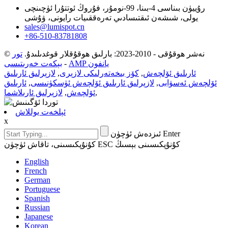
رۇييۈن بىناسى 4-بىنا، 99-نومۇر، فۇروڭ ئوتتۇرا ئۈچىنچى
يولى، شىشەن ئىقتىسادىي تەرەققىيات رايونى، ۋۇشى
sales@lumispot.cn
+86-510-83781808
© نەشر ھوقۇقى - 2010-2023: بارلىق ھوقۇقلار قوغدىلىدۇ.
تور
AMP يانفون
-
بېكەت خەرىتىسى
ئارىلىق ئۆلچەش
,
كۆز بىخەتەرلىكى لازېرى
,
لازېرلىق ئارىلىق
ئۆلچەش ئەسۋابى
,
لازېرلىق ئارىلىق ئۆلچەش ئۈسكۈنىسى
,
ئارىلىق
,
ئۆلچەش
,
لازېرلىق ئارىلاشما
ئېلخەت يوللاش
x
ئىزدەش ئۈچۈن Enter
كۇنۇپكىسىنى، تاقاش ئۈچۈن ESC كۇنۇپكىسىنى بېسىڭ
English
French
German
Portuguese
Spanish
Russian
Japanese
Korean