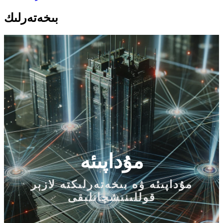
بىخەتەرلىك
مۇداپىئە
مۇداپىئە ۋە بىخەتەرلىكتە لازېر
قوللىنىشچانلىقى