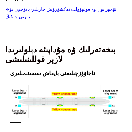
تۆمۈر يول ۋە فوتوۋولت تەكشۈرۈش چارىلىرى ئۈچۈن بۇ
⏩
يەرنى چېكىڭ.
بىخەتەرلىك ۋە مۇداپىئە دېلولىرىدا
لازېر قوللىنىلىشى
تاجاۋۇزچىلىقنى بايقاش سىستېمىلىرى