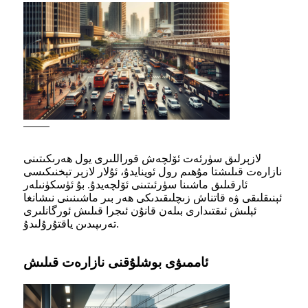
لازېرلىق سۈرئەت ئۆلچەش قوراللىرى يول ھەرىكىتىنى
نازارەت قىلىشتا مۇھىم رول ئوينايدۇ، ئۇلار لازېر تېخنىكىسى
ئارقىلىق ماشىنا سۈرئىتىنى ئۆلچەيدۇ. بۇ ئۈسكۈنىلەر
ئېنىقلىقى ۋە قاتناش زىچلىقىدىكى ھەر بىر ماشىنىنى نىشانغا
ئېلىش ئىقتىدارى بىلەن قانۇن ئىجرا قىلىش ئورگانلىرى
تەرىپىدىن ياقتۇرۇلىدۇ.
ئاممىۋى بوشلۇقنى نازارەت قىلىش