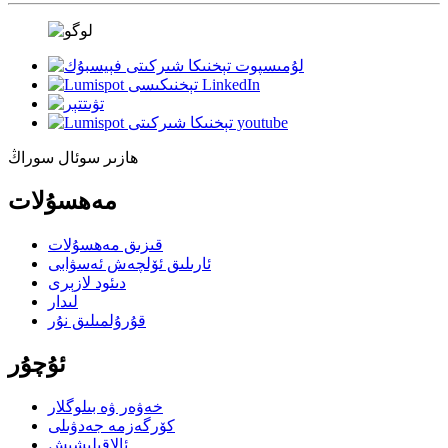
ھازىر سوئال سوراڭ
مەھسۇلات
قىزىق مەھسۇلات
ئارىلىق ئۆلچەش ئەسۋابى
دىئود لازېرى
لىدار
قۇرۇلمىلىق نۇر
ئۇچۇر
خەۋەر ۋە بىلوگلار
كۆرگەزمە جەدۋىلى
ئالاقىلىشىش