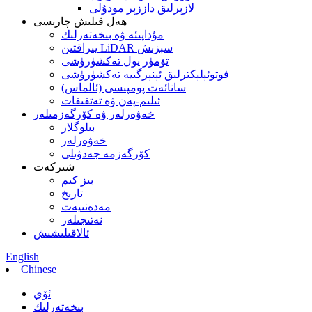
لازېرلىق داززېر مودۇلى
ھەل قىلىش چارىسى
مۇداپىئە ۋە بىخەتەرلىك
يىراقتىن LiDAR سېزىش
تۆمۈر يول تەكشۈرۈشى
فوتوئېلېكترلىق ئېنېرگىيە تەكشۈرۈشى
سانائەت پومپىسى (ئالماس)
ئىلىم-پەن ۋە تەتقىقات
خەۋەرلەر ۋە كۆرگەزمىلەر
بىلوگلار
خەۋەرلەر
كۆرگەزمە جەدۋىلى
شىركەت
بىز كىم
تارىخ
مەدەنىيەت
نەتىجىلەر
ئالاقىلىشىش
English
Chinese
ئۆي
بىخەتەرلىك