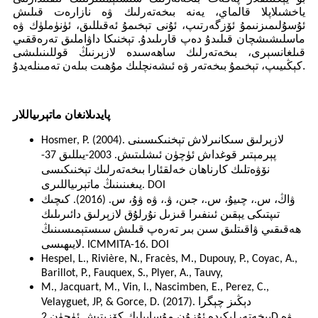
ياخشىلاپلا قالماي، يەنە بىخەتەرلىك ۋە نازارەت قىلىش
ئۇسۇلىمىزنىمۇ ئۆزگەرتىپ، ئۇنى تېخىمۇ ئەقىللىق، ئۈنۈملۈك ۋە
ماسلىشىشچان قىلىدۇ دەپ قارىلىدۇ. تېخنىكا داۋاملىق تەرەققىي
قىلغانسېرى، بىخەتەرلىك ساھەسىدە لازېرنىڭ قوللىنىلىشى
كېڭىيىپ، تېخىمۇ بىخەتەر ۋە ئىشەنچلىك مۇھىت بىلەن تەمىنلەيدۇ.
پايدىلانغان ماتېرىياللار
Hosmer, P. (2004). لازېرلىق سىكانىرلاش تېخنىكىسىنى
پېرمېتىر قوغداش ئۈچۈن ئىشلىتىش. 2003-يىللىق 37-
نۆۋەتلىك كارناھان خەلقئارا بىخەتەرلىك تېخنىكىسى
يىغىنىنىڭ ماتېرىياللىرى. DOI
ۋاڭ، س.، چىيۇ، س.، جىن، ۋ.، ۋە ۋۇ، س. (2016). كىچىك
تىپتىكى يېقىن ئىنفىرا قىزىل نۇرلۇق لازېرلىق دائىرىلىك
ھەقىقىي ۋاقىتلىق سىن بىر تەرەپ قىلىش سىستېمىسىنىڭ
لايىھىسى. ICMMITA-16. DOI
Hespel, L., Rivière, N., Fracès, M., Dupouy, P., Coyac, A.,
Barillot, P., Fauquex, S., Plyer, A., Tauvy,
M., Jacquart, M., Vin, I., Nascimben, E., Perez, C.,
Velayguet, JP, & Gorce, D. (2017). دېڭىز چېگرا
بىخەتەرلىكىدە ئۇزۇن مۇساپىلىك كۆزىتىش ئۈچۈن 2D ۋە