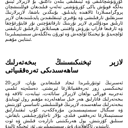
كۆرۈنۈشچانلىقى ۋە ئېنىقلىقى بىلەن داڭلىق. بۇ لازېرلار ئېنىق
بەلگە قويۇش ياكى كۆرۈنۈشنى تەلەپ قىلىدىغان قوللىنىشچان
پروگراممىلاردا ئالاھىدە پايدىلىق. بۇنىڭدىن باشقا، لازېرلارنىڭ
سىزىقلىق تارقىلىشى ۋە يۇقىرى ئېنىقلىقىدىن پايدىلىنىدىغان لازېر
ئارىلىق مودۇللىرى لازېر نۇرىنىڭ تارقاتقۇچتىن نۇر قايتۇرغۇچقا
ۋە ئارقىغا قاراپ يۈرۈش ۋاقتىنى ھېسابلاش ئارقىلىق ئارىلىقنى
ئۆلچەيدۇ. بۇ تېخنىكا ئۆلچەش ۋە ئورۇن بەلگىلەش سىستېمىلىرىدا
ئىنتايىن مۇھىم.
لازېر تېخنىكىسىنىڭ بىخەتەرلىك
ساھەسىدىكى تەرەققىياتى
20-ئەسىرنىڭ ئوتتۇرىلىرىدا ئىجاد قىلىنغاندىن بۇيان، لازېر
تېخنىكىسى زور تەرەققىياتلارغا ئېرىشتى. دەسلەپتە ئىلمىي
تەجرىبە قورالى بولغان لازېرلار سانائەت، تېبابەت، ئالاقە ۋە
بىخەتەرلىك قاتارلىق ھەر خىل ساھەلەردە مۇھىم رول ئوينايدۇ.
بىخەتەرلىك ساھەسىدە، لازېرنىڭ قوللىنىلىشى ئاساسىي كۆزىتىش
ۋە سىگنال سىستېمىسىدىن مۇرەككەپ، كۆپ ئىقتىدارلىق
سىستېمىلارغا تەرەققىي قىلدى. بۇلار تاجاۋۇزچىلىقنى بايقاش،
سىنلىق كۆزىتىش، يول ھەرىكىتىنى نازارەت قىلىش ۋە ئوت
ئاپىتىدىن ئاگاھلاندۇرۇش سىستېمىلىرىنى ئۆز ئىچىگە ئالىدۇ.