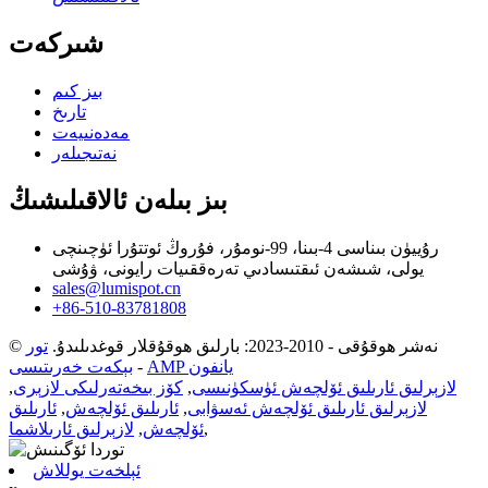
شىركەت
بىز كىم
تارىخ
مەدەنىيەت
نەتىجىلەر
بىز بىلەن ئالاقىلىشىڭ
رۇييۈن بىناسى 4-بىنا، 99-نومۇر، فۇروڭ ئوتتۇرا ئۈچىنچى
يولى، شىشەن ئىقتىسادىي تەرەققىيات رايونى، ۋۇشى
sales@lumispot.cn
+86-510-83781808
© نەشر ھوقۇقى - 2010-2023: بارلىق ھوقۇقلار قوغدىلىدۇ.
تور
AMP يانفون
-
بېكەت خەرىتىسى
لازېرلىق ئارىلىق ئۆلچەش ئۈسكۈنىسى
,
كۆز بىخەتەرلىكى لازېرى
,
لازېرلىق ئارىلىق ئۆلچەش ئەسۋابى
,
ئارىلىق ئۆلچەش
,
ئارىلىق
,
ئۆلچەش
,
لازېرلىق ئارىلاشما
ئېلخەت يوللاش