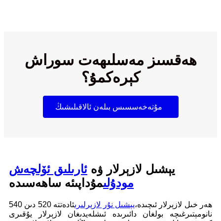
ھەقسىز مەسلىھەت سوراش
كېرەكمۇ؟
مۇتەخەسسىس بىلەن ئالاقىلىشىڭ
يېشىل لازېرلار ۋە
ئارىلىق ئۆلچەش
مودۇلى
مۇداپىئە ساھەسىدە
ھەر خىل لازېرلار ئىچىدە،
يېشىل نۇر لازېرلىرى
ئادەتتە 520 دىن 540
نانومېتىرغىچە بولغان دائىرىدە ئىشلەيدىغان لازېرلار يۇقىرى