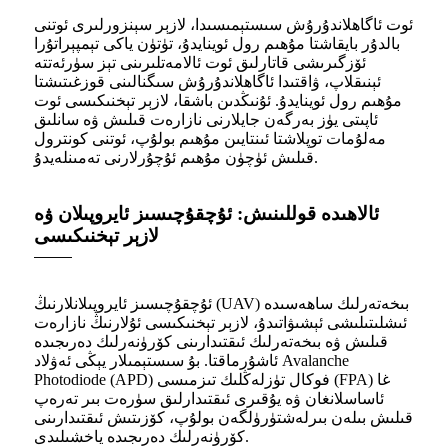
ئوت ئاگاھلاندۇرۇش سىستېمىسىدا، لازېر سېنزورلىرى ئوتنى
بالدۇر بايقاشتا مۇھىم رول ئوينايدۇ، تۈتۈن ياكى تېمپېراتۇرا
ئۆزگىرىشى قاتارلىق ئوت ئالامەتلىرىنى تېز سۈرئەتتە
ئېنىقلاپ، ۋاقتىدا ئاگاھلاندۇرۇش سىگنالىنى قوزغىتىشتا
مۇھىم رول ئوينايدۇ. ئۇنىڭدىن باشقا، لازېر تېخنىكىسى ئوت
ئاپىتى يۈز بەرگەن جايلارنى نازارەت قىلىش ۋە سانلىق
مەلۇمات توپلاشتا ئىنتايىن مۇھىم بولۇپ، ئوتنى كونترول
قىلىش ئۈچۈن مۇھىم ئۇچۇرلارنى تەمىنلەيدۇ.
ئالاھىدە قوللىنىش: ئۇچقۇچىسىز ئايروپىلان ۋە
لازېر تېخنىكىسى
ئۇچقۇچىسىز ئايروپىلانلارنىڭ (UAV) بىخەتەرلىك ساھەسىدە
ئىشلىتىلىشى ئېشىۋاتىدۇ، لازېر تېخنىكىسى ئۇلارنىڭ نازارەت
قىلىش ۋە بىخەتەرلىك ئىقتىدارىنى كۆرۈنەرلىك دەرىجىدە
ئاشۇرماقتا. بۇ سىستېمىلار يېڭى ئەۋلاد Avalanche
Photodiode (APD) فوكال تۈزلەڭلىك تىزمىسى (FPA) غا
ئاساسلانغان ۋە يۇقىرى ئىقتىدارلىق سۈرەت بىر تەرەپ
قىلىش بىلەن بىرلەشتۈرۈلگەن بولۇپ، كۆزىتىش ئىقتىدارىنى
كۆرۈنەرلىك دەرىجىدە ياخشىلىدى.