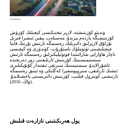
ۋىدېئو كۆزىتىشتە، لازېر تېخنىكىسى كېچىلىك كۆرۈش
كۆزىتىشىگە ياردەم بېرىدۇ. مەسىلەن، يېقىن ئىنفىرا قىزىل
نۇرلۇق لازېرلىق دائىرىلىك رەسىمگە تارتىش نۇرنىڭ قايتا
چېچىلىشىنى ئۈنۈملۈك باستۇرۇپ، كۈندۈزى ۋە كېچىسى
ناچار ھاۋارايى شارائىتىدا فوتوئېلېكترلىق رەسىمگە تارتىش
سىستېمىسىنىڭ كۆزىتىش ئارىلىقىنى زور دەرىجىدە
ئاشۇرالايدۇ. سىستېمىنىڭ سىرتقى ئىقتىدار كۇنۇپكىلىرى
ئىشىك ئارىلىقى، ستروبوسفېرا كەڭلىكى ۋە ئېنىق رەسىمگە
تارتىشنى كونترول قىلىپ، كۆزىتىش دائىرىسىنى ياخشىلايدۇ.
(ۋاڭ، 2016).
يول ھەرىكىتىنى نازارەت قىلىش