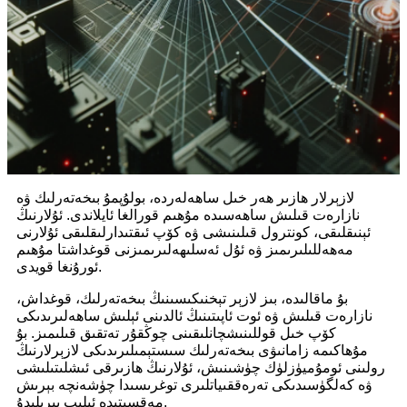
لازېرلار ھازىر ھەر خىل ساھەلەردە، بولۇپمۇ بىخەتەرلىك ۋە
نازارەت قىلىش ساھەسىدە مۇھىم قورالغا ئايلاندى. ئۇلارنىڭ
ئېنىقلىقى، كونترول قىلىنىشى ۋە كۆپ ئىقتىدارلىقلىقى ئۇلارنى
مەھەللىلىرىمىز ۋە ئۇل ئەسلىھەلىرىمىزنى قوغداشتا مۇھىم
ئورۇنغا قويدى.
بۇ ماقالىدە، بىز لازېر تېخنىكىسىنىڭ بىخەتەرلىك، قوغداش،
نازارەت قىلىش ۋە ئوت ئاپىتىنىڭ ئالدىنى ئېلىش ساھەلىرىدىكى
كۆپ خىل قوللىنىشچانلىقىنى چوڭقۇر تەتقىق قىلىمىز. بۇ
مۇھاكىمە زامانىۋى بىخەتەرلىك سىستېمىلىرىدىكى لازېرلارنىڭ
رولىنى ئومۇميۈزلۈك چۈشىنىش، ئۇلارنىڭ ھازىرقى ئىشلىتىلىشى
ۋە كەلگۈسىدىكى تەرەققىياتلىرى توغرىسىدا چۈشەنچە بېرىش
مەقسىتىدە ئېلىپ بېرىلىدۇ.