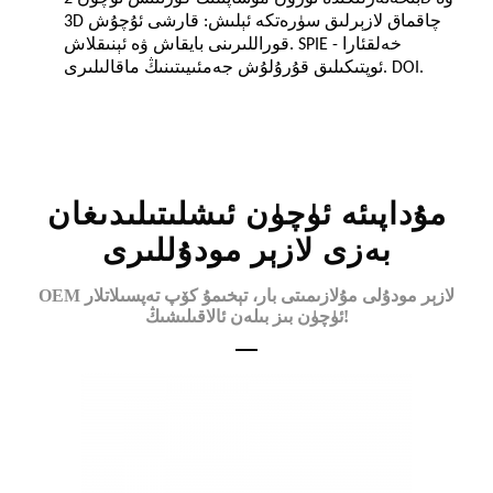
3D چاقماق لازېرلىق سۈرەتكە ئېلىش: قارشى ئۇچۇش
قوراللىرىنى بايقاش ۋە ئېنىقلاش. SPIE - خەلقئارا
ئوپتىكىلىق قۇرۇلۇش جەمئىيىتىنىڭ ماقالىلىرى. DOI.
مۇداپىئە ئۈچۈن ئىشلىتىلىدىغان
بەزى لازېر مودۇللىرى
OEM لازېر مودۇلى مۇلازىمىتى بار، تېخىمۇ كۆپ تەپسىلاتلار
ئۈچۈن بىز بىلەن ئالاقىلىشىڭ!