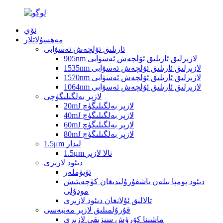
ئۆي
مەھسۇلاتلار
ئارىلىق ئۆلچەش ئەسۋابى
905nm لازېرلىق ئارىلىق ئۆلچەش ئەسۋابى
1535nm لازېرلىق ئارىلىق ئۆلچەش ئەسۋابى
1570nm لازېرلىق ئارىلىق ئۆلچەش ئەسۋابى
1064nm لازېرلىق ئارىلىق ئۆلچەش ئەسۋابى
لازېر بەلگىلىگۈچى
20mJ لازېر بەلگىلىگۈچ
40mJ لازېر بەلگىلىگۈچ
60mJ لازېر بەلگىلىگۈچ
80mJ لازېر بەلگىلىگۈچ
1.5μm لىدار
1.5μm تالا لازېر
دىئود لازېرى
ئۈيۈملەر
دىئود پومپا بىلەن باشقۇرۇلىدىغان كۈچەيتىش
مودۇلى
تالالىق ئۇلانغان دىئود لازېرى
قۇرۇلمىلىق لازېر مەنبەسى
ماشىنا كۆرۈش سىزىقى لازېرى