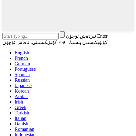
ئىزدەش ئۈچۈن Enter
كۇنۇپكىسىنى، تاقاش ئۈچۈن ESC كۇنۇپكىسىنى بېسىڭ
English
French
German
Portuguese
Spanish
Russian
Japanese
Korean
Arabic
Irish
Greek
Turkish
Italian
Danish
Romanian
Indonesian