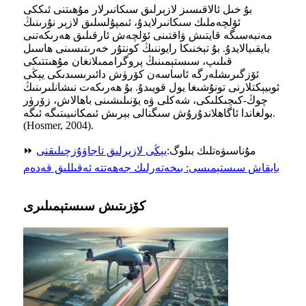
بۇ خىل ئالاقىسىز لازېرلىق سىكانىرلار مۇھىتنى ئىككى
ئۆلچەملىك سىكانىرلايدۇ، ئىمپۇلسلىق لازېر نۇرىنىڭ
مەنبەسىگە قايتىش ۋاقتىنى ئۆلچەش ئارقىلىق ھەرىكەتنى
بايقىيالايدۇ. بۇ تېخنىكا رايوننىڭ كونتۇر خەرىتىسىنى ھاسىل
قىلىپ، سىستېمىنىڭ پروگراممىلانغان مۇھىتتىكى
ئۆزگىرىشلەرگە ئاساسەن كۆرۈش دائىرىسىدىكى يېڭى
ئوبيېكتلارنى تونۇشىغا يول قويىدۇ. بۇ ھەرىكەت نىشانلىرىنىڭ
چوڭ-كىچىكلىكى، شەكلى ۋە يۆنىلىشىنى باھالاش، زۆرۈر
بولغاندا ئاگاھلاندۇرۇش سىگنالى بېرىش ئىمكانىيىتىگە ئىگە.
(Hosmer, 2004).
⏩ مۇناسىۋەتلىك بىلوگ:
يېڭى لازېرلىق تاجاۋۇزچىلىقنى
بايقاش سىستېمىسى: بىخەتەرلىك جەھەتتە ئەقىللىق قەدەم
كۆزىتىش سىستېمىلىرى