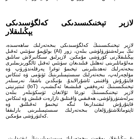
لازېر تېخنىكىسىدىكى كەلگۈسىدىكى
يېڭىلىقلار
لازېر تېخنىكىسىنىڭ كەلگۈسىدىكى بىخەتەرلىك ساھەسىدە،
بولۇپمۇ سۈنئىي ئەقىل (AI) نىڭ بىرلەشتۈرۈلۈشى بىلەن، زور
يېڭىلىقلارنى كۆرۈشى مۇمكىن. لازېرلىق سىكانىرلاش سانلىق
مەلۇماتلىرىنى تەھلىل قىلىدىغان سۈنئىي ئەقىل ئالگورىزىملىرى
بىخەتەرلىك تەھدىتلىرىنى تېخىمۇ توغرا پەرقلەندۈرۈپ ۋە
مۆلچەرلەپ، بىخەتەرلىك سىستېمىلىرىنىڭ ئۈنۈمى ۋە ئىنكاس
قايتۇرۇش ۋاقتىنى ئاشۇرالايدۇ. بۇنىڭدىن باشقا، نەرسىلەر
ئىنتېرنېتى (IoT) تېخنىكىسىنىڭ تەرەققىي قىلىشىغا ئەگىشىپ،
لازېر تېخنىكىسىنىڭ تورغا ئۇلانغان ئۈسكۈنىلەر بىلەن
بىرلەشتۈرۈلۈشى، ھەقىقىي ۋاقىتلىق نازارەت قىلىش ۋە ئىنكاس
قايتۇرۇش ئىقتىدارىغا ئىگە تېخىمۇ ئەقىللىق ۋە
ئاپتوماتلاشتۇرۇلغان بىخەتەرلىك سىستېمىلىرىنى بارلىققا
كەلتۈرۈشى مۇمكىن.
بۇ يېڭىلىقلار پەقەت بىخەتەرلىك سىستېمىلىرىنىڭ ئىقتىدارىنى