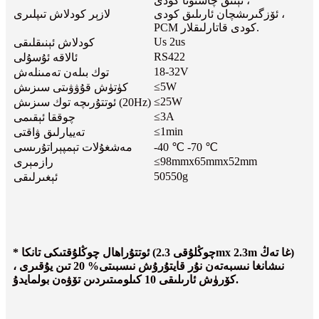
ئېنىق چاستوتا كودى ،
ئۆزگىرىشچان ئارىلىق كودى ،
لازېر كودلاش تىپلىرى
PCM كودى قاتارلىقلار.
Us 2us
كودلاش ئېنىقلىقى
RS422
ئالاقە ئۇسۇلى
18-32V
توك بىلەن تەمىنلەش
≤5W
كۈتۈش قۇۋۋىتى سىزىش
≤25W
ئوتتۇرىچە توك سىزىش (20Hz)
≤3A
چوققا ئېقىمى
≤1min
تەييارلىق ۋاقتى
-40 ℃ -70 ℃
مەشغۇلات تېمپېراتۇرىسى
≤98mmx65mmx52mm
رازمېرى
50550g
ئېغىرلىقى
* ئوتتۇراھال چوڭلۇقتىكى تانكا (چوڭلۇقى 2.3mx 2.3m غا تەڭ)
نىشانغا نىسبەتەن نۇر قايتۇرۇش نىسبىتى% 20 تىن يۇقىرى ،
كۆرۈش ئارىلىقى 10 كىلومىتىردىن تۆۋەن بولمايدۇ.