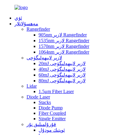
ئۆي
مەھسۇلاتلار
Rangefinder
905nm لازېر Rangefinder
1535nm لازېر Rangefinder
1570nm لازېر Rangefinder
1064nm لازېر Rangefinder
لازېر لايىھەلىگۈچى
20mJ لازېر لايىھەلىگۈچى
40mJ لازېر لايىھەلىگۈچى
60mJ لازېر لايىھەلىگۈچى
80mJ لازېر لايىھەلىگۈچى
Lidar
1.5μm Fiber Laser
Diode Laser
Stacks
Diode Pump
Fiber Coupled
Single Emitter
قۇرۇلمىلىق نۇر
ئوپتىك مودۇل