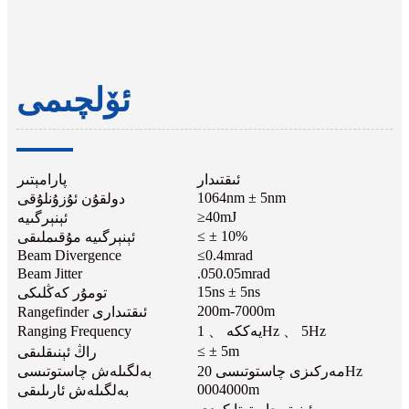
ئۆلچىمى
ئىقتىدار
پارامېتىر
1064nm ± 5nm
دولقۇن ئۇزۇنلۇقى
≥40mJ
ئېنېرگىيە
≤ ± 10%
ئېنېرگىيە مۇقىملىقى
Beam Divergence
≤0.4mrad
Beam Jitter
.050.05mrad
15ns ± 5ns
تومۇر كەڭلىكى
200m-7000m
Rangefinder ئىقتىدارى
يەككە 、 1Hz 、 5Hz
Ranging Frequency
≤ ± 5m
راڭ ئېنىقلىقى
مەركىزى چاستوتىسى 20Hz
بەلگىلەش چاستوتىسى
0004000m
بەلگىلەش ئارىلىقى