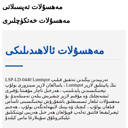
مەھسۇلات تەپسىلاتى
مەھسۇلات خەتكۈچلىرى
مەھسۇلات ئالاھىدىلىكى
LSP-LD-0440 Lumispot تەرىپىدىن يېڭىدىن تەتقىق قىلىپ
ياسالغان لازېر سېنزورى بولۇپ ، Lumispot نىڭ پاتېنتلىق لازېر
تېخنىكىسىدىن پايدىلىنىپ ، ھەرخىل ناچار مۇھىتتا يۇقىرى
ئىشەنچلىك ۋە مۇقىم لازېر چىقىرىش بىلەن تەمىنلەيدۇ. بۇ
مەھسۇلات ئىلغار ئىسسىقلىق باشقۇرۇش تېخنىكىسىنى ئاساس
قىلغان بولۇپ ، كىچىك ۋە يېنىك لايىھەلەنگەن بولۇپ ، ھەجىم
ئېغىرلىقىغا قاتتىق تەلەپ قويۇلغان ھەر خىل ھەربىي ئوپتىكىلىق
ئېلېكترونلۇق سۇپىلارغا ماس كېلىدۇ.