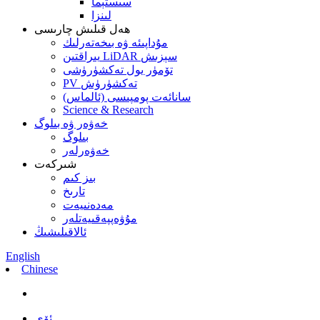
سىستېما
لىنزا
ھەل قىلىش چارىسى
مۇداپىئە ۋە بىخەتەرلىك
يىراقتىن LiDAR سېزىش
تۆمۈر يول تەكشۈرۈشى
PV تەكشۈرۈش
سانائەت پومپىسى (ئالماس)
Science & Research
خەۋەر ۋە بىلوگ
بىلوگ
خەۋەرلەر
شىركەت
بىز كىم
تارىخ
مەدەنىيەت
مۇۋەپپەقىيەتلەر
ئالاقىلىشىڭ
English
Chinese
ئۆي