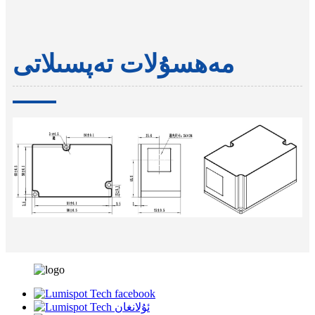
مەھسۇلات تەپسىلاتى