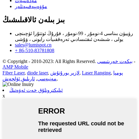
مەدەنىيەت
مۇۋەپپەقىيەتلەر
بىز بىلەن ئالاقىلىشىڭ
رۈييۈن بىناسى 4-نومۇر ، 99-نومۇر ، فۇرۇڭ ئوتتۇرا ئۈچىنچى
يولى ، شىشەن ئىقتىسادىي تەرەققىيات رايونى ، ۋۇشى
sales@lumispot.cn
+ 86-510-83781808
-
بېكەت خەرىتىسى
© Copyright - 2010-2023: All Rights Reserved.
AMP Mobile
پومپا
,
Laser Ranging
,
لازېر يورۇتۇش
,
diode laser
,
Fiber Laser
,
مەنبەسى
,
ئارىلىق ئۆلچەش
ئېلېكترونلۇق خەت ئەۋەتىڭ
x