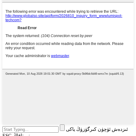
ئىزدەش ئۈچۈن كىرگۈزۈڭ ياكى
ESC نى تاقاڭ