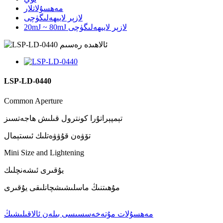
مەھسۇلاتلار
لازېر لايىھەلىگۈچى
20mJ ~ 80mJ لازېر لايىھەلىگۈچى
LSP-LD-0440
Common Aperture
تېمپېراتۇرا كونترول قىلىش ھاجەتسىز
تۆۋەن قۇۋۋەتلىك ئىستېمال
Mini Size and Lightening
يۇقىرى ئىشەنچلىك
مۇھىتنىڭ ماسلىشىشچانلىقى يۇقىرى
مەھسۇلات مۇتەخەسسىسى بىلەن ئالاقىلىشىڭ