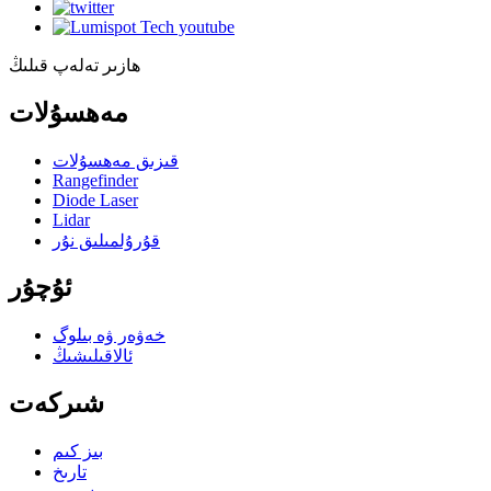
ھازىر تەلەپ قىلىڭ
مەھسۇلات
قىزىق مەھسۇلات
Rangefinder
Diode Laser
Lidar
قۇرۇلمىلىق نۇر
ئۇچۇر
خەۋەر ۋە بىلوگ
ئالاقىلىشىڭ
شىركەت
بىز كىم
تارىخ